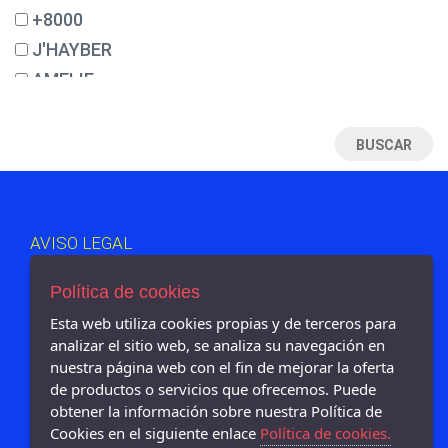
34
+8000
35
J'HAYBER
35½
AMELIE
36
EXODO
37
MUNICH
38
JOMA
39
FAL
39½
DUNLOP
AVISO LEGAL
40
ROBUSTA
POLÍTICA DE COOKIES
40½
TEKILA
ENVÍOS Y DEVOLUCIONES
Política de cookies
41
PAGO SEGURO
AMARPIES
Esta web utiliza cookies propias y de terceros para
POLÍTICA DE PRIVACIDAD
41½
analizar el sitio web, se analiza su navegación en
LOIS
nuestra página web con el fin de mejorar la oferta
42
PABLOSKY
de productos o servicios que ofrecemos. Puede
42½
NOTTON
obtener la información sobre nuestra Política de
43
Cookies en el siguiente enlace
Política de cookies.
LEVI´S
Oyizapatos - Calle La mancha 38-40, Petrer - 03610 (Alicante)