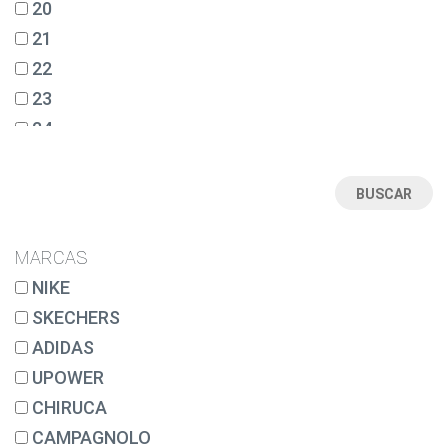
20
21
22
23
24
25
26
27
28
MARCAS
28½
NIKE
29
SKECHERS
30
ADIDAS
31
UPOWER
32
CHIRUCA
33
CAMPAGNOLO