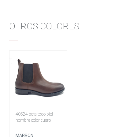
OTROS COLORES
40524 bota todo piel
hombre color cuero
MARRON