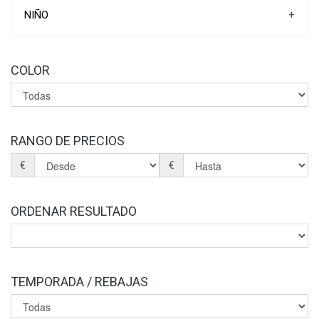
CHANCLAS
BOTAS-BOTINES
NIÑO
+
SANDALIAS
ZAPATILLAS CASUAL
ZAPATILLAS
ZAPATOS DE SEGURIDAD Y/O LABORAL
ZAPATOS COLEGIAL
ZAPATILLAS
COLOR
MOCASINES
MOCASINES
ZAPATOS DE COMUNIÓN
ZAPATOS
MONTAÑA-TRAIL-SENDERISMO-TREKKING-CAZA-
MONTAÑA-TRAIL-SENDERISMO-TREKKING-CAZA-
MONTE
MONTE
BOTAS-BOTINES
ZAPATILLAS ESTAR POR CASA
RANGO DE PRECIOS
ZAPATILLAS ESTAR POR CASA
CHANCLAS
BOTAS DE AGUA
€
€
CHANCLAS
SANDALIAS
ORDENAR RESULTADO
TEMPORADA / REBAJAS