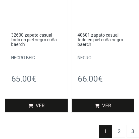
32600 zapato casual
40601 zapato casual
todo en piel negro cuña
todo en piel cuña negro
baerch
baerch
NEGRO BEIG
NEGRO
65.00€
66.00€
VER
VER
(current)
1
2
3