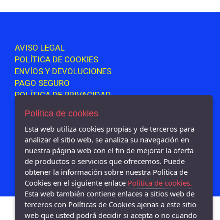
39
FAL
39½
DUNLOP
40
ROBUSTA
AVISO LEGAL
40½
TEKILA
POLÍTICA DE COOKIES
41
AMARPIES
ENVÍOS Y DEVOLUCIONES
41½
PAGO SEGURO
LOIS
POLÍTICA DE PRIVACIDAD
42
PABLOSKY
42½
Política de cookies
NOTTON
43
Esta web utiliza cookies propias y de terceros para
LEVI´S
44
analizar el sitio web, se analiza su navegación en
REEBOK
Oyizapatos - Calle La mancha 38-40, Petrer - 03610 (Alicante)
nuestra página web con el fin de mejorar la oferta
966955426
45
BIORELAX
de productos o servicios que ofrecemos. Puede
46
obtener la información sobre nuestra Política de
MAYORAL
Cookies en el siguiente enlace
Política de cookies.
47
TU PIE
Esta web también contiene enlaces a sitios web de
48
LOTTO
terceros con Políticas de Cookies ajenas a este sitio
49
web que usted podrá decidir si acepta o no cuando
MORXIVA