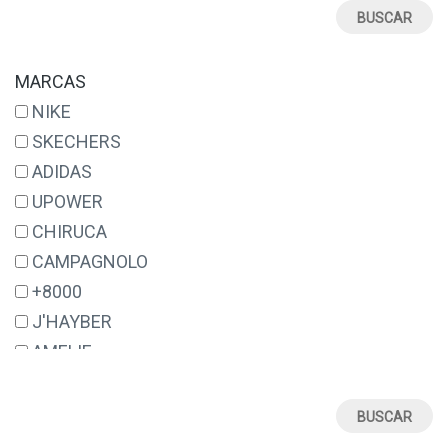
26
27
28
MARCAS
28½
NIKE
29
SKECHERS
30
ADIDAS
31
UPOWER
32
CHIRUCA
33
CAMPAGNOLO
34
+8000
35
J'HAYBER
35½
AMELIE
36
EXODO
37
MUNICH
38
JOMA