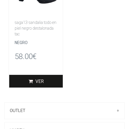
saga13 sandalia todo en
piel negro destalonada
tac
NEGRO
58.00€
VER
OUTLET
+