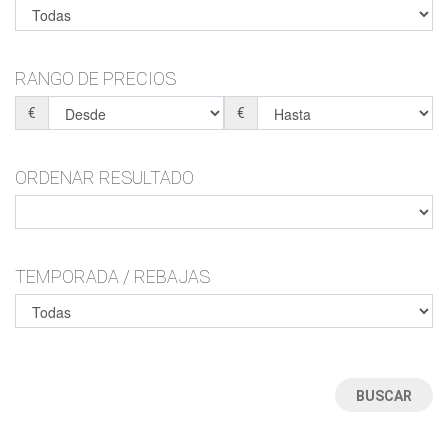
ZAPATOS DE COMUNIÓN
ZAPATOS
MONTAÑA-TRAIL-SENDERISMO-TREKKING-CAZA-
MONTAÑA-TRAIL-SENDERISMO-TREKKING-CAZA-
MONTE
MONTE
BOTAS-BOTINES
ZAPATILLAS ESTAR POR CASA
RANGO DE PRECIOS
ZAPATILLAS ESTAR POR CASA
CHANCLAS
BOTAS DE AGUA
€
€
CHANCLAS
SANDALIAS
ORDENAR RESULTADO
TEMPORADA / REBAJAS