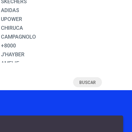
SKECHERS
30
ADIDAS
31
UPOWER
32
CHIRUCA
33
CAMPAGNOLO
34
+8000
35
J'HAYBER
35½
AMELIE
36
EXODO
37
MUNICH
38
JOMA
39
FAL
39½
DUNLOP
40
ROBUSTA
40½
TEKILA
41