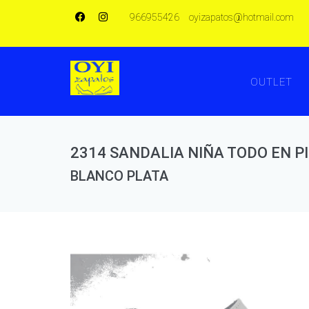
966955426
oyizapatos@hotmail.com
OUTLET
2314 SANDALIA NIÑA TODO EN 
BLANCO PLATA