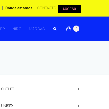
|
Dónde estamos
CONTACTO
ACCESO
0
ER
NIÑO
MARCAS
OUTLET
+
UNISEX
+