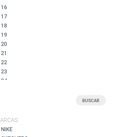
16
17
18
19
20
21
22
23
24
25
26
27
28
ARCAS
28½
NIKE
29