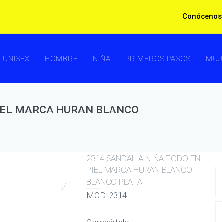
Conócenos
UNISEX
HOMBRE
NIÑA
PRIMEROS PASOS
MUJ
PIEL MARCA HURAN BLANCO
2314 SANDALIA NIÑA TODO EN
PIEL MARCA HURAN BLANCO
BLANCO PLATA
MOD: 2314