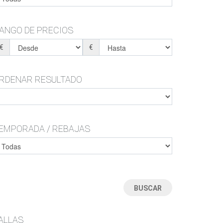
MONTAÑA-TRAIL-SENDERISMO-TREKKING-
MONTAÑA-TRAIL-SENDERISMO-TREKKING-
CAZA-MONTE
CAZA-MONTE
BOTAS-BOTINES
ZAPATILLAS ESTAR POR CASA
ANGO DE PRECIOS
ZAPATILLAS ESTAR POR CASA
CHANCLAS
BOTAS DE AGUA
€
€
CHANCLAS
SANDALIAS
RDENAR RESULTADO
EMPORADA / REBAJAS
ALLAS