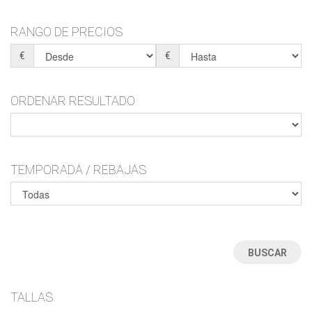
MONTE
MONTE
BOTAS-BOTINES
ZAPATILLAS ESTAR POR CASA
RANGO DE PRECIOS
ZAPATILLAS ESTAR POR CASA
CHANCLAS
BOTAS DE AGUA
€
€
CHANCLAS
SANDALIAS
ORDENAR RESULTADO
TEMPORADA / REBAJAS
TALLAS