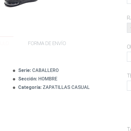
R
CULO
FORMA DE ENVÍO
O
Serie:
CABALLERO
T
Sección:
HOMBRE
Categoría:
ZAPATILLAS CASUAL
T