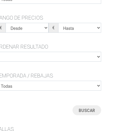
MONTAÑA-TRAIL-SENDERISMO-TREKKING-
MONTAÑA-TRAIL-SENDERISMO-TREKKING-
CAZA-MONTE
CAZA-MONTE
BOTAS-BOTINES
ZAPATILLAS ESTAR POR CASA
ANGO DE PRECIOS
ZAPATILLAS ESTAR POR CASA
CHANCLAS
BOTAS DE AGUA
€
€
CHANCLAS
SANDALIAS
RDENAR RESULTADO
EMPORADA / REBAJAS
ALLAS