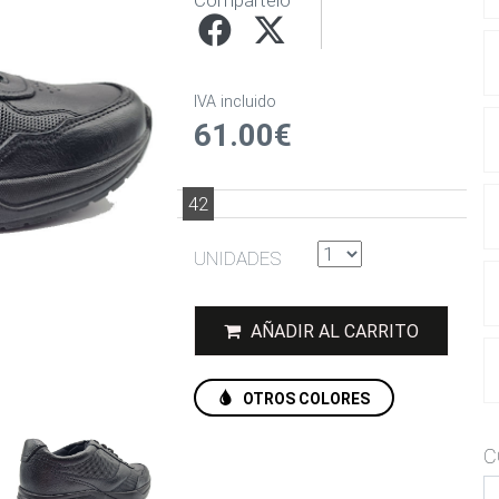
Compártelo
IVA incluido
61.00€
42
UNIDADES
AÑADIR AL CARRITO
OTROS COLORES
C