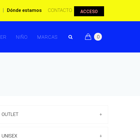
|
Dónde estamos
CONTACTO
ACCESO
0
ER
NIÑO
MARCAS
OUTLET
+
UNISEX
+