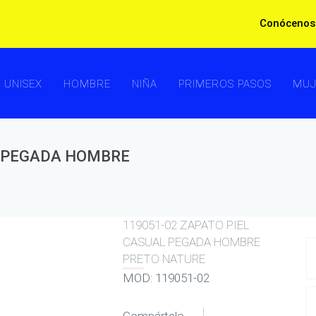
Conócenos
UNISEX
HOMBRE
NIÑA
PRIMEROS PASOS
MUJ
L PEGADA HOMBRE
119051-02 ZAPATO PIEL
CASUAL PEGADA HOMBRE
PRETO NATURE
MOD: 119051-02