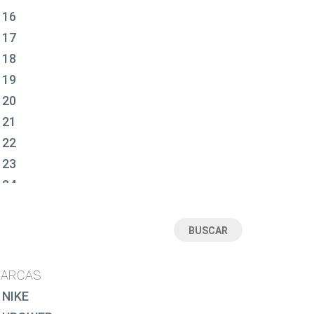
16
17
18
19
20
21
22
23
24
25
26
27
28
ARCAS
28½
NIKE
29