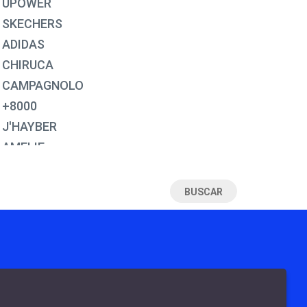
UPOWER
30
SKECHERS
31
ADIDAS
32
CHIRUCA
33
CAMPAGNOLO
34
+8000
35
J'HAYBER
35½
AMELIE
36
EXODO
37
JOMA
38
MUNICH
39
FAL
39½
DUNLOP
40
ROBUSTA
40½
TEKILA
41