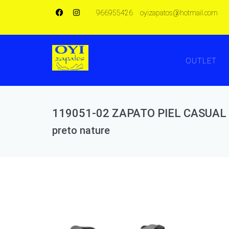
966955426
oyizapatos@hotmail.com
OUTLET
119051-02 ZAPATO PIEL CASUA
preto nature