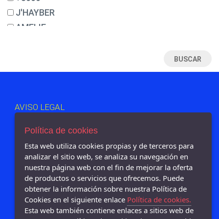
35
J'HAYBER
35½
AMELIE
36
EXODO
37
JOMA
38
MUNICH
39
FAL
39½
DUNLOP
AVISO LEGAL
40
ROBUSTA
POLÍTICA DE COOKIES
40½
TEKILA
ENVÍOS Y DEVOLUCIONES
Política de cookies
41
PAGO SEGURO
AMARPIES
Esta web utiliza cookies propias y de terceros para
POLÍTICA DE PRIVACIDAD
41½
analizar el sitio web, se analiza su navegación en
NOTTON
nuestra página web con el fin de mejorar la oferta
42
LEVI´S
de productos o servicios que ofrecemos. Puede
42½
LOIS
obtener la información sobre nuestra Política de
43
Cookies en el siguiente enlace
Política de cookies.
PABLOSKY
Oyizapatos - Calle La mancha 38-40, Petrer - 03610 (Alicante)
Esta web también contiene enlaces a sitios web de
966955426
44
BIORELAX