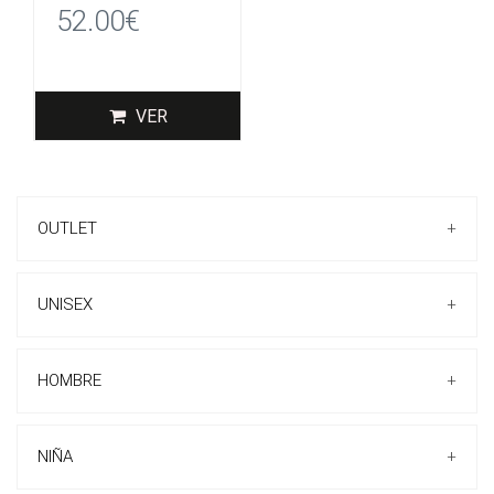
52.00€
VER
OUTLET
+
UNISEX
+
HOMBRE
+
ZAPATILLAS CASUAL
ZAPATILLAS
NIÑA
+
ZAPATOS CEREMONIA
BOTAS-BOTINES