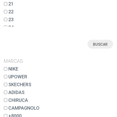
21
22
23
24
25
26
27
28
MARCAS
28½
NIKE
29
UPOWER
30
SKECHERS
31
ADIDAS
32
CHIRUCA
33
CAMPAGNOLO
34
+8000