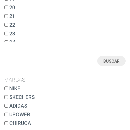
20
21
22
23
24
25
26
27
28
MARCAS
28½
NIKE
29
SKECHERS
30
ADIDAS
31
UPOWER
32
CHIRUCA
33