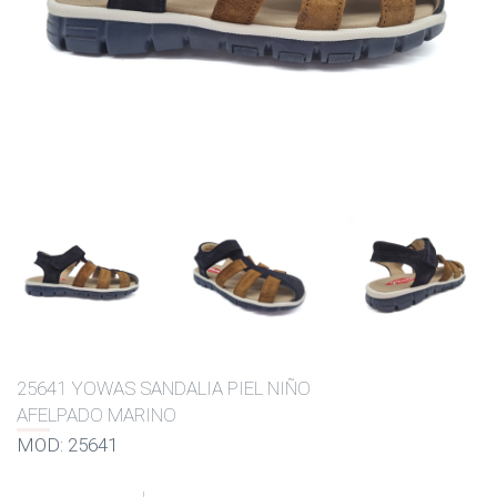
25641 YOWAS SANDALIA PIEL NIÑO
AFELPADO MARINO
MOD: 25641