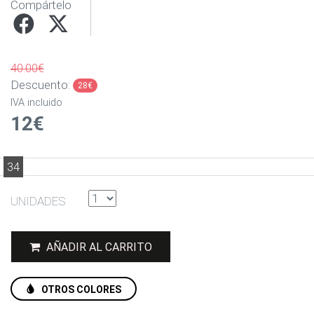
Compártelo
40.00€
Descuento:
28€
IVA incluido
12€
34
UNIDADES
AÑADIR AL CARRITO
OTROS COLORES